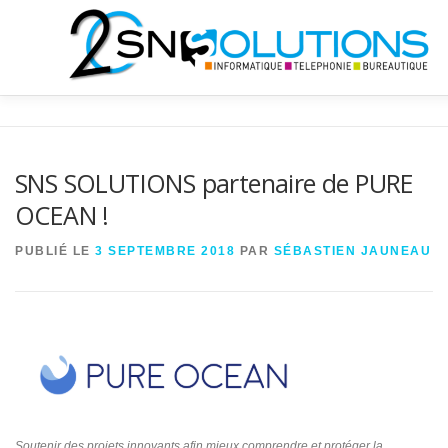
Aller
au
contenu
QUI SOMMES NOUS?
INFORMATIQUE
TÉLÉCOMS
SNS SOLUTIONS partenaire de PURE
OCEAN !
BUREAUTIQUE
NEWS
SHOP
PUBLIÉ LE
3 SEPTEMBRE 2018
PAR
SÉBASTIEN JAUNEAU
Soutenir des projets innovants afin mieux comprendre et protéger la