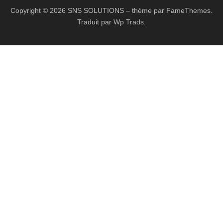
Copyright © 2026 SNS SOLUTIONS
–
thème par FameThemes.
Traduit par Wp Trads.