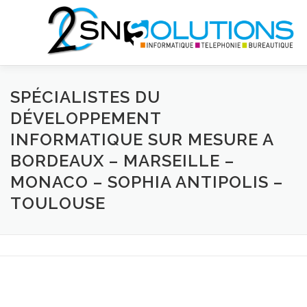
Aller
au
contenu
QUI SOMMES NOUS?
INFORMATIQUE
TÉLÉCOMS
SPÉCIALISTES DU
DÉVELOPPEMENT
INFORMATIQUE SUR MESURE A
BUREAUTIQUE
NEWS
SHOP
BORDEAUX – MARSEILLE –
MONACO – SOPHIA ANTIPOLIS –
TOULOUSE