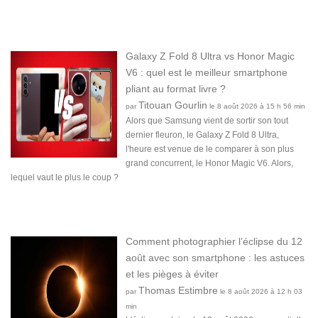
Galaxy Z Fold 8 Ultra vs Honor Magic
V6 : quel est le meilleur smartphone
pliant au format livre ?
Titouan Gourlin
par
le 8 août 2026 à 15 h 56 min
Alors que Samsung vient de sortir son tout
dernier fleuron, le Galaxy Z Fold 8 Ultra,
l'heure est venue de le comparer à son plus
grand concurrent, le Honor Magic V6. Alors,
lequel vaut le plus le coup ?
Comment photographier l’éclipse du 12
août avec son smartphone : les astuces
et les pièges à éviter
Thomas Estimbre
par
le 8 août 2026 à 12 h 03
min