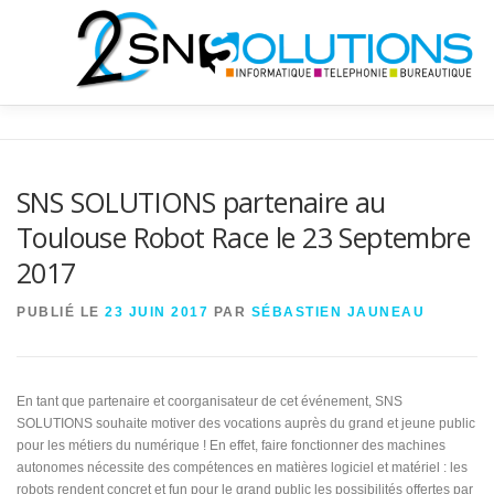
Aller
au
contenu
QUI SOMMES NOUS?
INFORMATIQUE
TÉLÉCOMS
SNS SOLUTIONS partenaire au
Toulouse Robot Race le 23 Septembre
BUREAUTIQUE
NEWS
SHOP
2017
PUBLIÉ LE
23 JUIN 2017
PAR
SÉBASTIEN JAUNEAU
En tant que partenaire et coorganisateur de cet événement, SNS
SOLUTIONS souhaite motiver des vocations auprès du grand et jeune public
pour les métiers du numérique ! En effet, faire fonctionner des machines
autonomes nécessite des compétences en matières logiciel et matériel : les
robots rendent concret et fun pour le grand public les possibilités offertes par