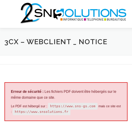
Aller
au
contenu
QUI SOMMES NOUS?
INFORMATIQUE
TÉLÉCOMS
3CX – WEBCLIENT _ NOTICE
BUREAUTIQUE
NEWS
SHOP
Erreur de sécurité :
Les fichiers PDF doivent être hébergés sur le
même domaine que ce site.
Le PDF est hébergé sur :
https://www.sns-gs.com
mais ce site est
:
https://www.snsolutions.fr