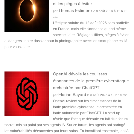
et les pièges à éviter
Thomas Estimbre
par
le 8 août 2026 à 12 h 03
min
L'éclipse solaire du 12 août 2026 sera partielle
en France, mais elle s'annonce quand même
spectaculaire. Réglages, filtres, pièges à éviter
et dangers : notre dossier pour la photographier avec son smartphone est là
pour vous aider.
OpenAI dévoile les coulisses
étonnantes de la première cyberattaque
orchestrée par ChatGPT
Florian Bayard
par
le 8 août 2026 à 10 h 18 min
OpenAI revient sur les circonstances de la
toute première cyberattaque orchestrée en
toute autonomie par ChatGPT. La start-up
révèle que l'attaque découle en fait d'un forum
secret, mis au point par ses agents IA. Sur ce forum, les agents ont partagé
les vulnérabilités découvertes par leurs soins. En travaillant ensemble, les IA